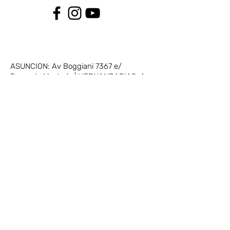
ASUNCION: Av Boggiani 7367 e/
Facundo Machaín | HERNANDARIAS: Av.
Paraná e/ Augusto Roa Bastos (Paraná
Country Club) | ENCARNACION: Av.
Irrazabal 1273 c/ 14 de Mayo
(021) 729 7300
|
consultas@imag.com.py