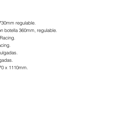
, 730mm regulable.
n botella 360mm, regulable.
 Racing.
cing.
pulgadas.
lgadas.
770 x 1110mm.